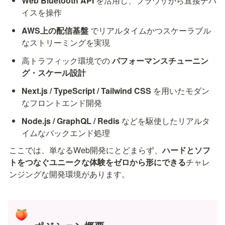
Web Bluetooth API
 を活用し、ブラウザから直接デバ
イスを操作
AWS上の配信基盤
 でリアルタイムかつスケーラブル
なストリーミングを実現
高トラフィック環境での 
パフォーマンスチューニン
グ・スケール設計
Next.js / TypeScript / Tailwind CSS
 を用いたモダン
なフロントエンド開発
Node.js / GraphQL / Redis
 などを駆使したリアルタ
イムなバックエンド処理
ここでは、単なるWeb開発にとどまらず、
ハードとソフ
トをつなぐユニークな体験をゼロから形にできる
チャレ
ンジングな開発環境があります。
🍑